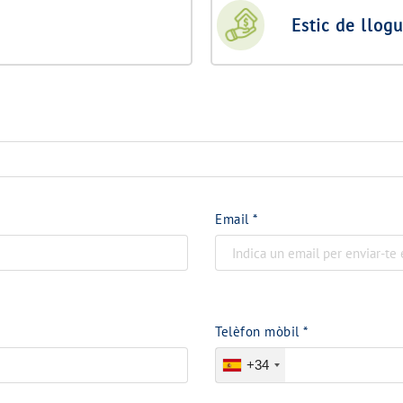
Estic de llog
Email
*
Telèfon mòbil
*
+34