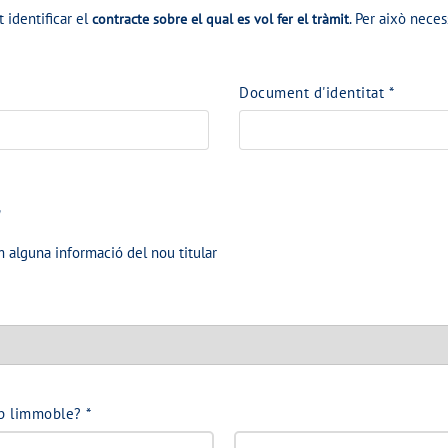
 identificar el
. Per això nece
contracte sobre el qual es vol fer el tràmit
Document d'identitat
*
r
m alguna informació del nou titular
amb limmoble?
*