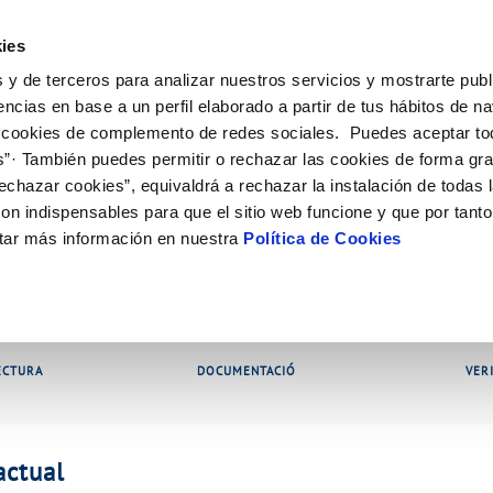
ES
CA
Ocupa
ies
 y de terceros para analizar nuestros servicios y mostrarte publ
El Teu Servei
La Teva Aigua
Coneix-nos
El
encias en base a un perfil elaborado a partir de tus hábitos de n
 cookies de complemento de redes sociales. Puedes aceptar to
s”· También puedes permitir o rechazar las cookies de forma gr
AL CLIENT
T
COMPROMÍS DE SERVEI
CUIDEM L'AIGUA
C
ONTRACTES
MODIFICACIÓ DE DADES
echazar cookies”, equivaldrá a rechazar la instalación de todas 
 contacte
 la qualitat de l’aigua
Customer Counsel (Defensa del clie
Consells d'estalvi
anvi titular
Actualitzar dades bancàrie
 DE GESTIÓ I CERTIFICATS
on indispensables para que el sitio web funcione y que por tant
tes
Normativa del servei
Dipòsits comunitaris
Alta subministrament
Actualitzar dades de domic
tar más información en nuestra
Política de Cookies
interès
Junta d'arbitratge
Consells per evitar avaries en cas 
Baixa de subministrament
Actualitzar dades personal
ia
Programa AMB TU
Sol·licitud de connexió
ió de fuita interior
Documentació contractació
res i afectacions
ECTURA
DOCUMENTACIÓ
VER
actual