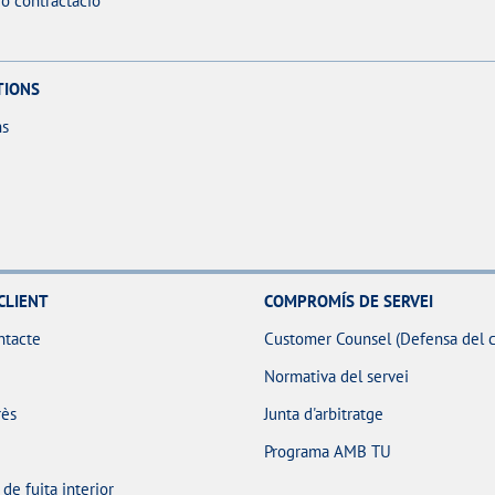
ó contractació
TIONS
ns
CLIENT
COMPROMÍS DE SERVEI
ntacte
Customer Counsel (Defensa del c
Normativa del servei
rès
Junta d'arbitratge
Programa AMB TU
e fuita interior