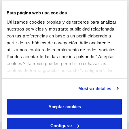
Esta página web usa cookies
Utilizamos cookies propias y de terceros para analizar
nuestros servicios y mostrarte publicidad relacionada
con tus preferencias en base a un perfil elaborado a
05 FEB 2026
partir de tus hábitos de navegación. Adicionalmente
Con los ayuntamientos de Òdena y la Torre de
utilizamos cookies de complemento de redes sociales.
Claramunt mejoramos la red de agua de los
Puedes aceptar todas las cookies pulsando “ Aceptar
municipios y consolidamos el despliegue de la
cookies”· También puedes permitir o rechazar las
telelectura
Anterior
Siguiente
cookies de forma granular pulsando “Configurar”. Si
pulsas “Rechazar cookies”, equivaldrá a rechazar la
instalación de todas las cookies salvo las necesarias que
Mostrar detalles
Página 1 de 21
son indispensables para que el sitio web funcione y que
por tanto no se pueden desactivar. Puedes consultar
más información en nuestra
Política de Cookies
Aceptar cookies
Configurar