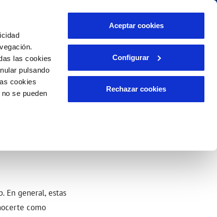
o
Actualidad
Ayuda
Contáctanos
Aceptar cookies
icidad
Área de clientes
s compromisos
avegación.
Configurar
das las cookies
anular pulsando
TELELECTURA
INCIDENCIAS
las cookies
liente)
Comunica anomalías o posibles
Rechazar cookies
o no se pueden
fraudes
o
Reclamaciones
aso de
. En general, estas
onocerte como