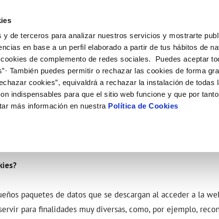
ES
CA
Emple
ies
 y de terceros para analizar nuestros servicios y mostrarte publ
ne
Tu Servicio
Tu Agua
Conócenos
Nuestro
encias en base a un perfil elaborado a partir de tus hábitos de n
 cookies de complemento de redes sociales. Puedes aceptar to
s”· También puedes permitir o rechazar las cookies de forma gr
N AL CLIENTE
D
 ÉTICO
NTRATOS
COMPROMISO DE SERVICIO
CUIDADOS DEL AGUA
MODIFICACIÓN DE DATOS
echazar cookies”, equivaldrá a rechazar la instalación de todas 
AS DE GESTIÓN Y CERTIFICADOS
 de contacto
calidad del agua
bio de titular
Customer Counsel (Defensa del c
Consejos de ahorro
Actualizar datos bancarios
on indispensables para que el sitio web funcione y que por tant
rtas
a de suministro
Normativa del servicio
Depósitos comunitarios
Actualizar datos de domicili
tar más información en nuestra
Política de Cookies
e interés
a de suministro
Junta de arbitraje
Consejos para evitar averías en c
Actualizar datos personales
helada
via
icitud de acometida
Programa CONTIGO
ación de fuga interior
umentacion contratacion
obras y afectaciones
kies?
VER TODAS LAS GESTIONES
eños paquetes de datos que se descargan al acceder a la web
ervir para finalidades muy diversas, como, por ejemplo, rec