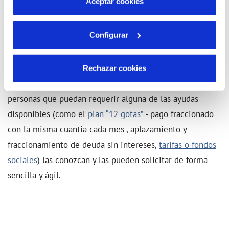
Aceptar cookies
hemos puesto en marcha un canal de WhatsApp
para facilitar la atención a las personas sordas
Configurar
(681351197).
Adicionalmente, para
situaciones de vulnerabilidad
Rechazar cookies
económica
, el objetivo es garantizar que todas aquellas
personas que puedan requerir alguna de las ayudas
disponibles (como el
plan “12 gotas”
- pago fraccionado
con la misma cuantía cada mes-, aplazamiento y
fraccionamiento de deuda sin intereses,
tarifas o fondos
sociales
) las conozcan y las pueden solicitar de forma
sencilla y ágil.