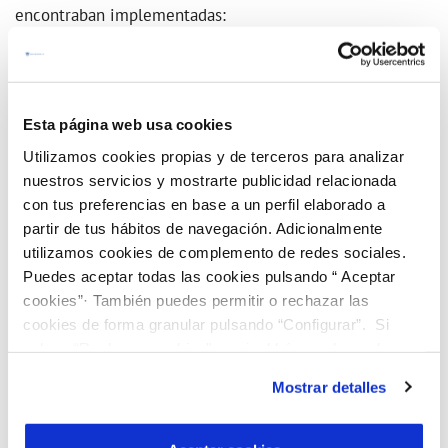
encontraban implementadas:
Para las
barreras de comprensión
, estamos
trabajando en el despliegue de nuevos idiomas
Esta página web usa cookies
para atender a nuestros clientes, garantizando la
Utilizamos cookies propias y de terceros para analizar
inclusión de personas inmigrantes que no dominan
nuestros servicios y mostrarte publicidad relacionada
el idioma.
con tus preferencias en base a un perfil elaborado a
partir de tus hábitos de navegación. Adicionalmente
Para las
barreras ligadas a la digitalización,
además
utilizamos cookies de complemento de redes sociales.
de facilitar las gestiones con cita previa en oficinas,
Puedes aceptar todas las cookies pulsando “ Aceptar
teléfono o, próximamente, por videoconferencia,
cookies”· También puedes permitir o rechazar las
cookies de forma granular pulsando “Configurar”. Si
estamos facilitando poder realizar gestiones en
pulsas “Rechazar cookies”, equivaldrá a rechazar la
nombre de otras personas, así como el envío y
instalación de todas las cookies salvo las necesarias que
recepción de documentación en papel.
Mostrar detalles
son indispensables para que el sitio web funcione y que
por tanto no se pueden desactivar. Puedes consultar
Para las
barreras ligadas a discapacidades auditivas
,
más información en nuestra
Política de Cookies