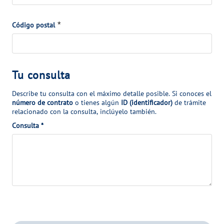
e
l
*
*
Código postal
c
o
n
T
Tu consulta
t
u
r
Describe tu consulta con el máximo detalle posible. Si conoces el
c
a
número de contrato
o tienes algún
ID (identificador)
de trámite
relacionado con la consulta, inclúyelo también.
o
t
Consulta *
n
o
s
u
l
t
a
A
d