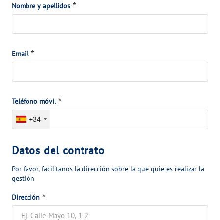
VER TODAS LAS GESTIONES
*
*
l
Nombre y apellidos
o
m
n
NUESTROS COMPROMISOS
o
a
t
l
*
*
Email
VER TODAS LAS GESTIONES
i
e
v
s
o
d
*
*
Teléfono móvil
e
+34
c
o
D
Datos del contrato
n
a
t
Por favor, facilítanos la dirección sobre la que quieres realizar la
t
gestión
a
o
c
*
*
Dirección
s
t
d
o