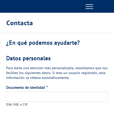
Menu
GESTIONES ONLINE
Contacta
VER TODAS LAS GESTIONES
S
¿En qué podemos ayudarte?
TU SERVICIO
e
l
D
Datos personales
VER TODAS LAS GESTIONES
e
a
Para darte una atención más personalizada, necesitamos que nos
c
t
facilites los siguientes datos. Si eres un usuario registrado, esta
TU AGUA
c
información se rellena automáticamente.
o
i
s
*
*
Documento de identidad
VER TODAS LAS GESTIONES
o
p
n
e
CONÓCENOS
a
r
DNI, NIE o CIF
e
s