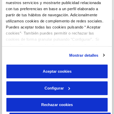
nuestros servicios y mostrarte publicidad relacionada
i
con tus preferencias en base a un perfil elaborado a
a
partir de tus hábitos de navegación. Adicionalmente
r
utilizamos cookies de complemento de redes sociales.
Puedes aceptar todas las cookies pulsando “ Aceptar
cookies”· También puedes permitir o rechazar las
cookies de forma granular pulsando “Configurar”. Si
Gestiones Online
pulsas “Rechazar cookies”, equivaldrá a rechazar la
instalación de todas las cookies salvo las necesarias que
Mostrar detalles
FACTURAS, PAGOS Y CONSUMOS
son indispensables para que el sitio web funcione y que
por tanto no se pueden desactivar. Puedes consultar
CONTRATOS
más información en nuestra
Política de Cookies
Aceptar cookies
MODIFICACIÓN DE DATOS
Configurar
INCIDENCIAS
Rechazar cookies