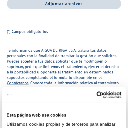
Adjuntar archivos
j
u
n
t
(*) Campos obligatorios
a
r
Te informamos que
AIGUA DE RIGAT, S.A.
tratará tus datos
a
personales con la finalidad de tramitar la gestión que solicites.
r
Puedes acceder a tus datos, solicitar que te modifiquen o
c
supriman, pedir que limitemos el tratamiento, ejercer el derecho
a la portabilidad u oponerte al tratamiento en determinados
h
supuestos completando el formulario disponible en el
i
. Conoce toda la información relativa al tratamiento
Contáctanos
de tus datos personales en la
Política de protección de datos
v
correspondiente al municipio sobre el que efectúas el trámite.
o
s
E
Esta página web usa cookies
n
Enviar
v
Utilizamos cookies propias y de terceros para analizar