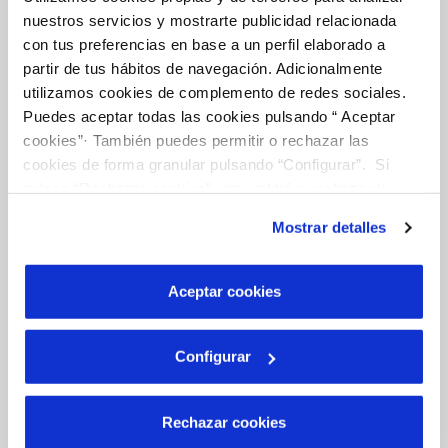
CONTRATOS
nuestros servicios y mostrarte publicidad relacionada
MODIFICACIÓN DE DATOS
con tus preferencias en base a un perfil elaborado a
partir de tus hábitos de navegación. Adicionalmente
INCIDENCIAS
utilizamos cookies de complemento de redes sociales.
Puedes aceptar todas las cookies pulsando “ Aceptar
cookies”· También puedes permitir o rechazar las
TODAS LAS GESTIONES
cookies de forma granular pulsando “Configurar”. Si
OTRAS GESTIONES
pulsas “Rechazar cookies”, equivaldrá a rechazar la
instalación de todas las cookies salvo las necesarias que
Mostrar detalles
son indispensables para que el sitio web funcione y que
Tu Servicio
por tanto no se pueden desactivar. Puedes consultar
más información en nuestra
Política de Cookies
Aceptar cookies
FACTURAS Y PRECIOS
Configurar
ATENCIÓN AL CLIENTE
COMPROMISO DE SERVICIO
Rechazar cookies
TELELECTURA