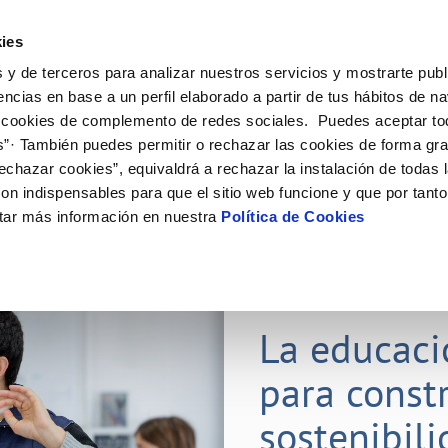
ES
CA
Emple
ies
 y de terceros para analizar nuestros servicios y mostrarte publ
ne
Tu Servicio
Tu Agua
Conócenos
Nuestro
encias en base a un perfil elaborado a partir de tus hábitos de n
 cookies de complemento de redes sociales. Puedes aceptar to
s”· También puedes permitir o rechazar las cookies de forma gr
N AL CLIENTE
D
 ÉTICO
NTRATOS
COMPROMISO DE SERVICIO
CUIDADOS DEL AGUA
MODIFICACIÓN DE DATOS
echazar cookies”, equivaldrá a rechazar la instalación de todas 
AS DE GESTIÓN Y CERTIFICADOS
 de contacto
calidad del agua
bio de titular
Customer Counsel (Defensa del c
Consejos de ahorro
Actualizar datos bancarios
on indispensables para que el sitio web funcione y que por tant
rtas
a de suministro
Normativa del servicio
Depósitos comunitarios
Actualizar datos de domicili
tar más información en nuestra
Política de Cookies
e interés
a de suministro
Junta de arbitraje
Consejos para evitar averías en c
Actualizar datos personales
helada
via
icitud de acometida
Programa CONTIGO
ación de fuga interior
umentacion contratacion
21 ENE 2026
obras y afectaciones
La educaci
VER TODAS LAS GESTIONES
para constr
sostenibil