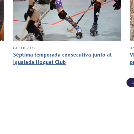
04 FEB 2025
02
Séptima temporada consecutiva junto al
V
Igualada Hoquei Club
p
r
←