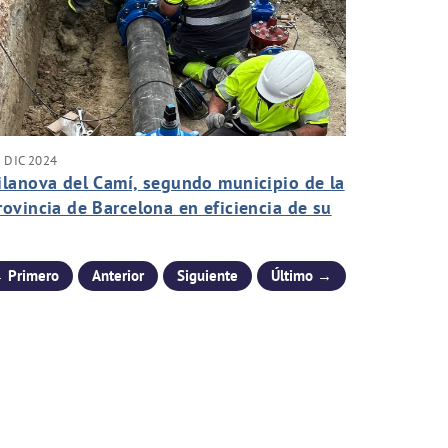
 DIC 2024
ilanova del Camí, segundo municipio de la
rovincia de Barcelona en eficiencia de su
ed de agua potable
 Primero
Anterior
Siguiente
Último →