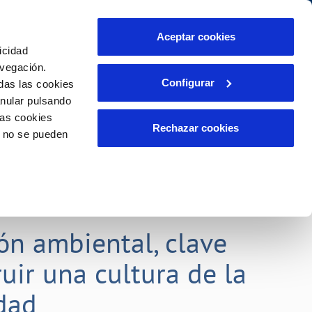
o
Actualidad
Ayuda
Contáctanos
Aceptar cookies
icidad
Área de clientes
s compromisos
avegación.
Configurar
das las cookies
anular pulsando
TELELECTURA
INCIDENCIAS
las cookies
liente)
Comunica anomalías o posibles
Rechazar cookies
o no se pueden
fraudes
o
Reclamaciones
aso de
ón ambiental, clave
uir una cultura de la
idad