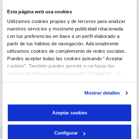
Esta página web usa cookies
Utilizamos cookies propias y de terceros para analizar
nuestros servicios y mostrarte publicidad relacionada
04 DE MAIG 2020
con tus preferencias en base a un perfil elaborado a
Iniciem una campanya a favor de l’assaig clínic
partir de tus hábitos de navegación. Adicionalmente
#JoEmCorono per lluitar contra el coronavirus
utilizamos cookies de complemento de redes sociales.
Puedes aceptar todas las cookies pulsando “ Aceptar
cookies”· También puedes permitir o rechazar las
Anterior
Següent
cookies de forma granular pulsando “Configurar”. Si
pulsas “Rechazar cookies”, equivaldrá a rechazar la
instalación de todas las cookies salvo las necesarias que
Mostrar detalles
Pàgina 12 de 21
son indispensables para que el sitio web funcione y que
por tanto no se pueden desactivar. Puedes consultar
más información en nuestra
Política de Cookies
Aceptar cookies
Configurar